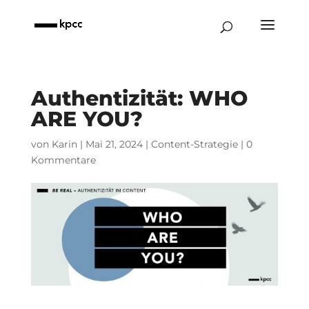
Authentizität: WHO
ARE YOU?
von
Karin
|
Mai 21, 2024
|
Content-Strategie
|
0
Kommentare