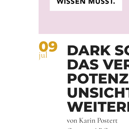
09
DARK S
jul
DAS VE
POTENZ
UNSICH
WEITER
von Karin Postert