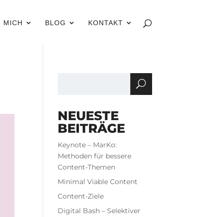
 MICH
BLOG
KONTAKT
NEUESTE
BEITRÄGE
Keynote – MarKo:
Methoden für bessere
Content-Themen
Minimal Viable Content
Content-Ziele
Digital Bash – Selektiver