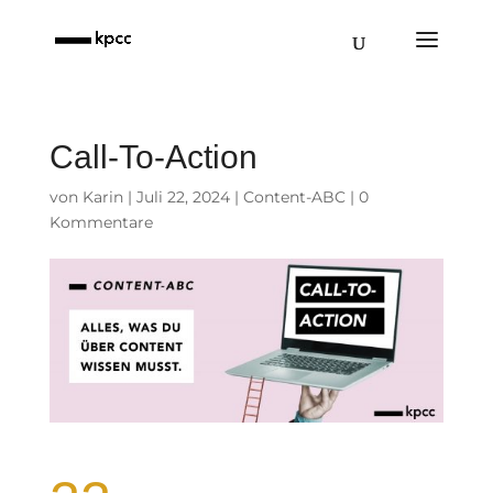
Call-To-Action
von
Karin
|
Juli 22, 2024
|
Content-ABC
|
0
Kommentare