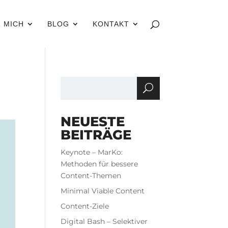
 MICH
BLOG
KONTAKT
NEUESTE
BEITRÄGE
Keynote – MarKo:
Methoden für bessere
Content-Themen
Minimal Viable Content
Content-Ziele
Digital Bash – Selektiver